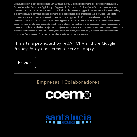
De acuerdo con lo establecido en la Ley Orgánica 3/2018, de 5 de diciembre, de Protección de Datos y
Garantía de los Derechos Digitales y el Reglamento General de Protección de Datos, le informamos que
trataremos sus datos personales con la finalidad de mantener y gestionar los servicios solicitados,
así como enviarle comunicaciones comerciales sobre nuestros productos y/o servicios. Los datos
proporcionados se conservarán mientras se mantenga la relación comercial o durante el tiempo
necesario para cumplir con las obligaciones legales. Los datos no se cederán a terceros salvo en los
casos en que exista una obligación legal y los trataremos en base a su consentimiento. Asimismo, le
informamos de la posibilidad de ejercer los siguientes derechos sobre sus datos personales: derecho de
acceso, rectificación, supresión u olvido, limitación, oposición, portabilidad y a retirar el consentimiento
prestado. Para ello podrá enviar un email a: info@clinicadentalsante.com
This site is protected by reCAPTCHA and the Google
Privacy Policy
and
Terms of Service
apply.
Enviar
Empresas | Colaboradores