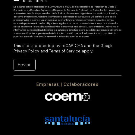
de su interés.
De acuerdo con lo establecido en la Ley Orgánica 3/2018, de 5 de diciembre, de Protección de Datos y
Garantía de los Derechos Digitales y el Reglamento General de Protección de Datos, le informamos que
trataremos sus datos personales con la finalidad de mantener y gestionar los servicios solicitados,
así como enviarle comunicaciones comerciales sobre nuestros productos y/o servicios. Los datos
proporcionados se conservarán mientras se mantenga la relación comercial o durante el tiempo
necesario para cumplir con las obligaciones legales. Los datos no se cederán a terceros salvo en los
casos en que exista una obligación legal y los trataremos en base a su consentimiento. Asimismo, le
informamos de la posibilidad de ejercer los siguientes derechos sobre sus datos personales: derecho de
acceso, rectificación, supresión u olvido, limitación, oposición, portabilidad y a retirar el consentimiento
prestado. Para ello podrá enviar un email a: info@clinicadentalsante.com
This site is protected by reCAPTCHA and the Google
Privacy Policy
and
Terms of Service
apply.
Enviar
Empresas | Colaboradores